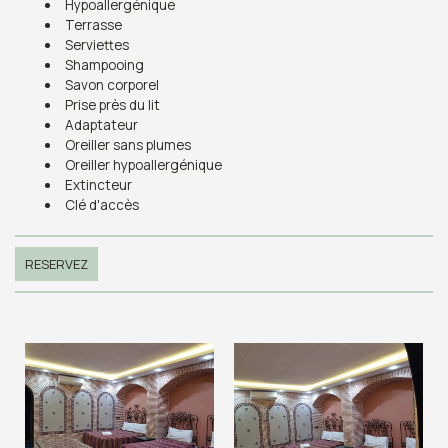
Hypoallergénique
Terrasse
Serviettes
Shampooing
Savon corporel
Prise près du lit
Adaptateur
Oreiller sans plumes
Oreiller hypoallergénique
Extincteur
Clé d'accès
RESERVEZ